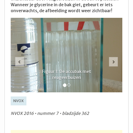
Wanneer je glycerine in de bak giet, gebeurt er iets
onverwachts, de afbeelding wordt weer zichtbaar!
Vorige
Volge
Figuur 1: De accubak met
reageerbuizen
NVOX
NVOX 2016 • nummer 7 • bladzijde 362