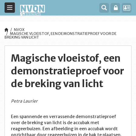
Toggle
navigation
NVOX
MAGISCHE VLOEISTOF, EEN DEMONSTRATIEPROEF VOOR DE
BREKING VAN LICHT
Magische vloeistof, een
demonstratieproef voor
de breking van licht
Petra Laurier
Een spannende en verrassende demonstratieproef
over de breking van licht is de accubak met
reageerbuizen. Een afbeelding in een accubak wordt
onzichtbaar door reageerbuizen in de bak te plaatsen.