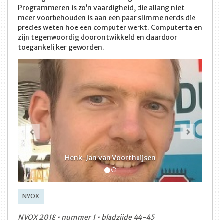
Programmeren is zo’n vaardigheid, die allang niet
meer voorbehouden is aan een paar slimme nerds die
precies weten hoe een computer werkt. Computertalen
zijn tegenwoordig doorontwikkeld en daardoor
toegankelijker geworden.
Vorige
Volge
Henk-Jan van Voorthuijsen
NVOX
NVOX 2018 • nummer 1 • bladzijde 44-45