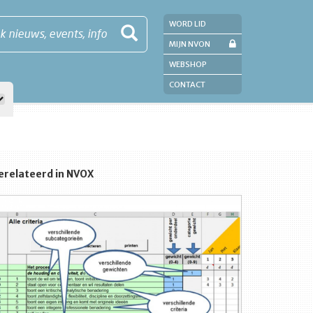
WORD LID
k nieuws, events, info
MIJN NVON
WEBSHOP
CONTACT
erelateerd in NVOX