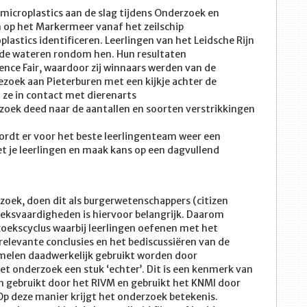
microplastics aan de slag tijdens Onderzoek en
 op het Markermeer vanaf het zeilschip
astics identificeren. Leerlingen van het Leidsche Rijn
 de wateren rondom hen. Hun resultaten
nce Fair, waardoor zij winnaars werden van de
ezoek aan Pieterburen met een kijkje achter de
ze in contact met dierenarts
zoek deed naar de aantallen en soorten verstrikkingen
wordt er voor het beste leerlingenteam weer een
t je leerlingen en maak kans op een dagvullend
oek, doen dit als burgerwetenschappers (citizen
oeksvaardigheden is hiervoor belangrijk. Daarom
oekscyclus waarbij leerlingen oefenen met het
relevante conclusies en het bediscussiëren van de
melen daadwerkelijk gebruikt worden door
t onderzoek een stuk ‘echter’. Dit is een kenmerk van
 gebruikt door het RIVM en gebruikt het KNMI door
p deze manier krijgt het onderzoek betekenis.