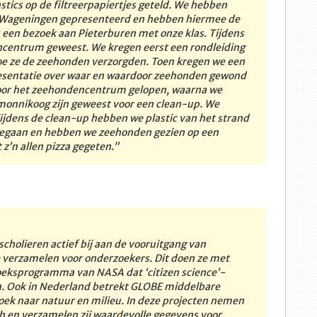
tics op de filtreerpapiertjes geteld. We hebben
in Wageningen gepresenteerd en hebben hiermee de
 een bezoek aan Pieterburen met onze klas. Tijdens
ncentrum geweest. We kregen eerst een rondleiding
hoe ze de zeehonden verzorgden. Toen kregen we een
resentatie over waar en waardoor zeehonden gewond
door het zeehondencentrum gelopen, waarna we
monnikoog zijn geweest voor een clean-up. We
jdens de clean-up hebben we plastic van het strand
 gegaan en hebben we zeehonden gezien op een
z’n allen pizza gegeten.”
cholieren actief bij aan de vooruitgang van
 verzamelen voor onderzoekers. Dit doen ze met
eksprogramma van NASA dat ‘citizen science’-
n. Ook in Nederland betrekt GLOBE middelbare
zoek naar natuur en milieu. In deze projecten nemen
ch en verzamelen zij waardevolle gegevens voor