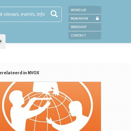
WORD LID
k nieuws, events, info
MIJN NVON
WEBSHOP
CONTACT
erelateerd in NVOX