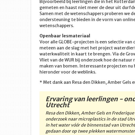
Bijvoorbeeld bij leerlingen die in het Rotter
gemeten en haast niet meer de deur uit durfd
Samen met de wetenschappers proberen we d
ondersteuning te bieden in de vorm van onlin
wetenschappers.
Openbaar lesmateriaal
Voor alle GLOBE-projecten is een selectie van 
meteen aan de slag met het project waterdie
waterkwaliteit in kaart te brengen. Via de Gr
Vliet van de WUR bij onderzoek hoe de natuur
maken van bomen. Interessante projecten nu he
hieronder voor de weblinks.
* Met dank aan Resa den Dikken, Amber Gels en
Ervaring van leerlingen - on
Utrecht
Resa den Dikken, Amber Gels en Frederique 
onderzoek naar microplastics in de stad Ut
in het water vóór de binnenstad van Utrech
gedaan door op twee plekken watermonsters