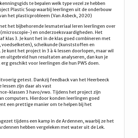
kenningsgids te bepalen welk type vezel ze hebben
oject Plastic Soup waarbij leerlingen uit de onderbouw
g van het plasticprobleem (Van Asbeck, 2020)
met het bijbehorende lesmateriaal leren leerlingen over
he (microscopie-) en onderzoeksvaardigheden. Het
af klas 3. Je kunt het in de klas goed combineren met
, voedselketen), scheikunde (kunststoffen en
e kunt het project in 3 à 4 lessen doorlopen, maar wil
n en uitgebreid hun resultaten analyseren, dan kun je
ok erg geschikt voor leerlingen die hun PWS doen.
uitvoerig getest. Dankzij feedback van het Heerbeeck
 lessen zijn daar als vast
ce-klassen 3 havo/vwo. Tijdens het project zijn
an computers. Hierdoor konden leerlingen goed
ent een prettige manier om te helpen bij het
gezet tijdens een kamp in de Ardennen, waarbij ze het
e Ardennen hebben vergeleken met water uit de Lek.