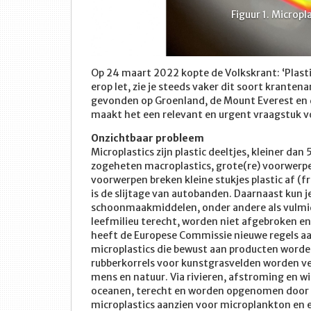
Figuur 2. Leerl
Op 24 maart 2022 kopte de Volkskrant: ‘Plastic
erop let, zie je steeds vaker dit soort krantena
gevonden op Groenland, de Mount Everest en du
maakt het een relevant en urgent vraagstuk 
Onzichtbaar probleem
Microplastics zijn plastic deeltjes, kleiner da
zogeheten macroplastics, grote(re) voorwerpen
voorwerpen breken kleine stukjes plastic af (
is de slijtage van autobanden. Daarnaast kun j
schoonmaakmiddelen, onder andere als vulmidd
leefmilieu terecht, worden niet afgebroken en
heeft de Europese Commissie nieuwe regels a
microplastics die bewust aan producten worden
rubberkorrels voor kunstgrasvelden worden ve
mens en natuur. Via rivieren, afstroming en w
oceanen, terecht en worden opgenomen door g
microplastics aanzien voor microplankton en et