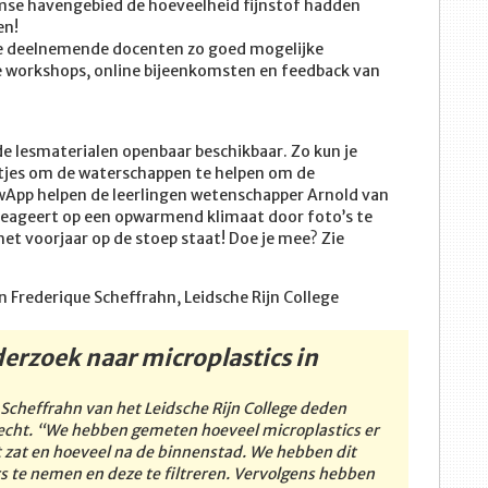
damse havengebied de hoeveelheid fijnstof hadden
en!
e deelnemende docenten zo goed mogelijke
e workshops, online bijeenkomsten en feedback van
de lesmaterialen openbaar beschikbaar. Zo kun je
rtjes om de waterschappen te helpen om de
owApp helpen de leerlingen wetenschapper Arnold van
 reageert op een opwarmend klimaat door foto’s te
t voorjaar op de stoep staat! Doe je mee? Zie
 Frederique Scheffrahn, Leidsche Rijn College
derzoek naar microplastics in
Scheffrahn van het Leidsche Rijn College deden
recht. “We hebben gemeten hoeveel microplastics er
t zat en hoeveel na de binnenstad. We hebben dit
 te nemen en deze te filtreren. Vervolgens hebben