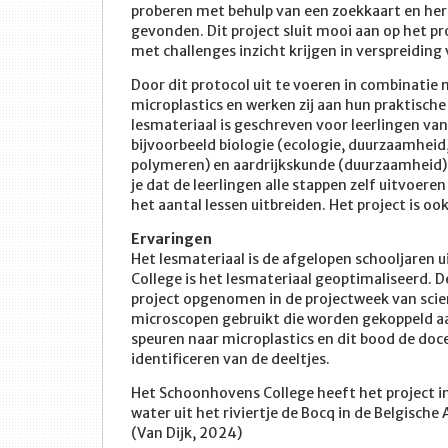
proberen met behulp van een zoekkaart en her
gevonden. Dit project sluit mooi aan op het pr
met challenges inzicht krijgen in verspreidin
Door dit protocol uit te voeren in combinatie 
microplastics en werken zij aan hun praktisc
lesmateriaal is geschreven voor leerlingen van
bijvoorbeeld biologie (ecologie, duurzaamheid
polymeren) en aardrijkskunde (duurzaamheid). J
je dat de leerlingen alle stappen zelf uitvoere
het aantal lessen uitbreiden. Het project is o
Ervaringen
Het lesmateriaal is de afgelopen schooljaren 
College is het lesmateriaal geoptimaliseerd. De
project opgenomen in de projectweek van scien
microscopen gebruikt die worden gekoppeld a
speuren naar microplastics en dit bood de doc
identificeren van de deeltjes.
Het Schoonhovens College heeft het project in
water uit het riviertje de Bocq in de Belgisch
(Van Dijk, 2024)