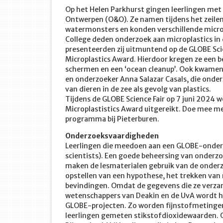
Op het Helen Parkhurst gingen leerlingen met 
Ontwerpen (O&O). Ze namen tijdens het zeilen
watermonsters en konden verschillende micropl
College deden onderzoek aan microplastics in
presenteerden zij uitmuntend op de GLOBE Scie
Microplastics Award. Hierdoor kregen ze een b
schermen en een ‘ocean cleanup’. Ook kwamen 
en onderzoeker Anna Salazar Casals, die onder
van dieren in de zee als gevolg van plastics.
Tijdens de GLOBE Science Fair op 7 juni 2024 
Microplastistics Award uitgereikt. Doe mee me
programma bij Pieterburen.
Onderzoeksvaardigheden
Leerlingen die meedoen aan een GLOBE-onderz
scientists). Een goede beheersing van onderz
maken de lesmaterialen gebruik van de onderz
opstellen van een hypothese, het trekken van 
bevindingen. Omdat de gegevens die ze verza
wetenschappers van Deakin en de UvA wordt he
GLOBE-projecten. Zo worden fijnstofmetingen
leerlingen gemeten stikstofdioxidewaarden. O