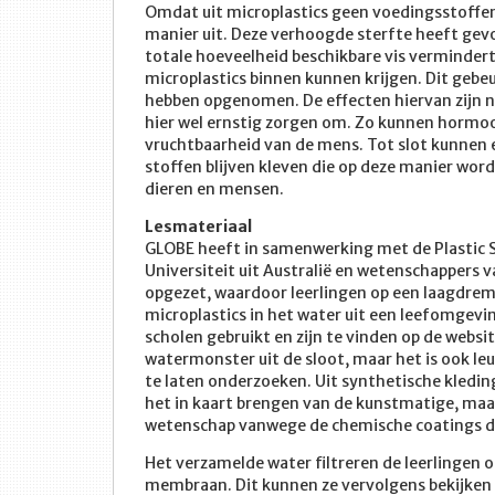
Omdat uit microplastics geen voedingsstoffen
manier uit. Deze verhoogde sterfte heeft gev
totale hoeveelheid beschikbare vis verminder
microplastics binnen kunnen krijgen. Dit gebe
hebben opgenomen. De effecten hiervan zijn 
hier wel ernstig zorgen om. Zo kunnen hormo
vruchtbaarheid van de mens. Tot slot kunnen er
stoffen blijven kleven die op deze manier wo
dieren en mensen.
Lesmateriaal
GLOBE heeft in samenwerking met de Plastic 
Universiteit uit Australië en wetenschappers 
opgezet, waardoor leerlingen op een laagdre
microplastics in het water uit een leefomgevi
scholen gebruikt en zijn te vinden op de websit
watermonster uit de sloot, maar het is ook le
te laten onderzoeken. Uit synthetische kleding 
het in kaart brengen van de kunstmatige, maar 
wetenschap vanwege de chemische coatings die 
Het verzamelde water filtreren de leerlingen o
membraan. Dit kunnen ze vervolgens bekijken o