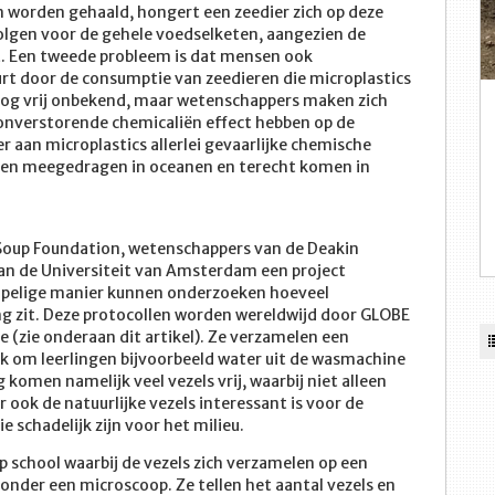
 worden gehaald, hongert een zeedier zich op deze
olgen voor de gehele voedselketen, aangezien de
t. Een tweede probleem is dat mensen ook
urt door de consumptie van zeedieren die microplastics
nog vrij onbekend, maar wetenschappers maken zich
onverstorende chemicaliën effect hebben op de
 aan microplastics allerlei gevaarlijke chemische
rden meegedragen in oceanen en terecht komen in
Soup Foundation, wetenschappers van de Deakin
van de Universiteit van Amsterdam een project
mpelige manier kunnen onderzoeken hoeveel
ng zit. Deze protocollen worden wereldwijd door GLOBE
e (zie onderaan dit artikel). Ze verzamelen een
uk om leerlingen bijvoorbeeld water uit de wasmachine
komen namelijk veel vezels vrij, waarbij niet alleen
ook de natuurlijke vezels interessant is voor de
schadelijk zijn voor het milieu.
p school waarbij de vezels zich verzamelen op een
nder een microscoop. Ze tellen het aantal vezels en