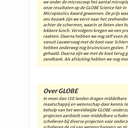
we onder de microscoop het aantal microplas
onze resultaten op de GLOBE Science Fair 
Microplastics Award gewonnen. De prijs was
ons bezoek zijn we eerst naar het zeehonde
achter de schermen, waarin ze lieten zien 
lekkere lunch. Vervolgens kregen we een p
raakten. Daarna hebben we nog zelf even 
vanuit Lauwersoog met de boot naar Schier
hebben onderweg nog bruinvissen gezien. Ti
gehaald. Daarna zijn we met de boot terug
zandbank. Als afsluiting hebben we nog met 
Over GLOBE
In meer dan 120 landen dragen middelbare s
maatschappij en wetenschap door kennis te
behulp van het wereldwijde GLOBE-onderzo
projecten aanbiedt voor middelbare schole
scholieren bij diverse projecten voor onder
scholieren de rol van wetenschappers op zi