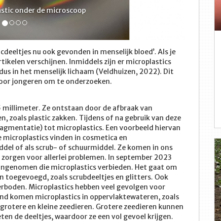
ingen van Helen Parkhurst
deeltjes nu ook gevonden in menselijk bloed’. Als je
rtikelen verschijnen. Inmiddels zijn er microplastics
s in het menselijk lichaam (Veldhuizen, 2022). Dit
voor jongeren om te onderzoeken.
n 5 millimeter. Ze ontstaan door de afbraak van
, zoals plastic zakken. Tijdens of na gebruik van deze
fragmentatie) tot microplastics. Een voorbeeld hiervan
e microplastics vinden in cosmetica en
el of als scrub- of schuurmiddel. Ze komen in ons
 zorgen voor allerlei problemen. In september 2023
angenomen die microplastics verbieden. Het gaat om
 toegevoegd, zoals scrubdeeltjes en glitters. Ook
rboden. Microplastics hebben veel gevolgen voor
ind komen microplastics in oppervlaktewateren, zoals
rotere en kleine zeedieren. Grotere zeedieren kunnen
en de deeltjes, waardoor ze een vol gevoel krijgen.