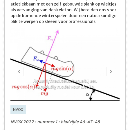
atletiekbaan met een zelf gebouwde plank op wieltjes
als vervanging van de skeleton. Wij bereiden ons voor
op de komende winterspelen door een natuurkundige
blik te werpen op sleeën voor professionals.
Vorige
Volge
Figuur 1. Krachtenschema bij een
eenvoudig model voor sleeën.
NVOX
NVOX 2022 • nummer 1 • bladzijde 46-47-48