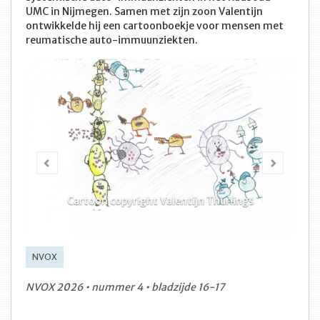
UMC in Nijmegen. Samen met zijn zoon Valentijn
ontwikkelde hij een cartoonboekje voor mensen met
reumatische auto-immuunziekten.
Vorige
Volge
Cartoon copyright Valentijn Thurlings
NVOX
NVOX 2026 • nummer 4 • bladzijde 16-17