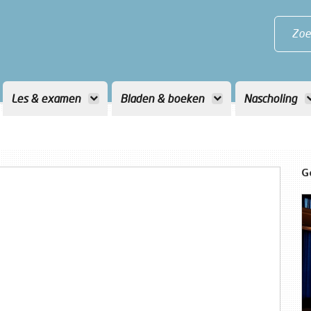
Zoe
Les & examen
Bladen & boeken
Nascholing
G