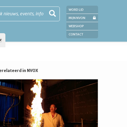
WORD LID
k nieuws, events, info
MIJN NVON
WEBSHOP
CONTACT
erelateerd in NVOX