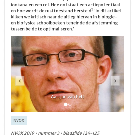
ionkanalen een rol. Hoe ontstaat een actiepotentiaal
en hoe wordt de rusttoestand hersteld? ‘In dit artikel
kijken we kritisch naar de uitleg hiervan in biologie-
en biofysica schoolboeken teneinde de afstemming
tussen beide te optimaliseren.’
Vorige
Volge
Aartjan van Pelt
NVOX
NVOX 2019 • nummer 3 • bladzijde 124-125