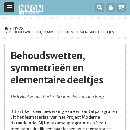
Toggle
navigation
NVOX
BEHOUDSWETTEN, SYMMETRIEËN EN ELEMENTAIRE DEELTJES
Behoudswetten,
symmetrieën en
elementaire deeltjes
Dick Hoekzema, Gert Schooten, Ed van den Berg
Dit artike! is een bewerking van een aantal paragrafen
uit het lesmateriaal van het Project Moderne
Natuurkunde. Bij het examenprogramma N2 zou
men gemakkelijk een paar lessen over elementaire