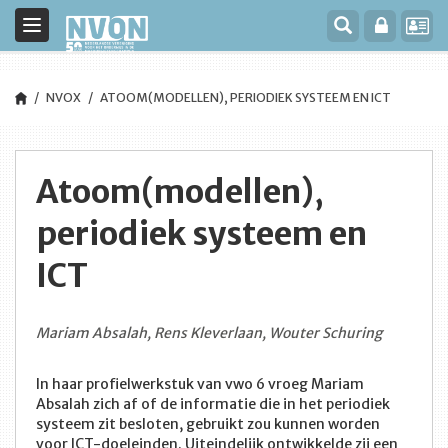
Toggle
navigation
NVOX
ATOOM(MODELLEN), PERIODIEK SYSTEEM EN ICT
Atoom(modellen),
periodiek systeem en
ICT
Mariam Absalah, Rens Kleverlaan, Wouter Schuring
In haar profielwerkstuk van vwo 6 vroeg Mariam
Absalah zich af of de informatie die in het periodiek
systeem zit besloten, gebruikt zou kunnen worden
voor ICT-doeleinden. Uiteindelijk ontwikkelde zij een