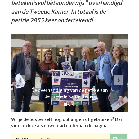
betekenisvol bètaonderwijs” overhandigd
aan de Tweede Kamer. In totaal is de
petitie 2855 keer ondertekend!
Vorige
Volge
De overhandiging van de petitie aan
de Tweede Kamer leden
Wil je de poster zelf nog ophangen of gebruiken? Dan
vind je deze als download onderaan de pagina.