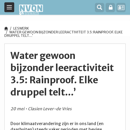
Toggle
navigation
LESWERK
WATER GEWOON BIJZONDER LEERACTIVITEIT 3.5: RAINPROOF. ELKE
DRUPPEL TELT…’
Water gewoon
bijzonder leeractiviteit
3.5: Rainproof. Elke
druppel telt…’
20 mei • Clasien Lever-de Vries
Door klimaatverandering zijn er in ons land (en
daarbuiten) steeds vaker perioden met hevige