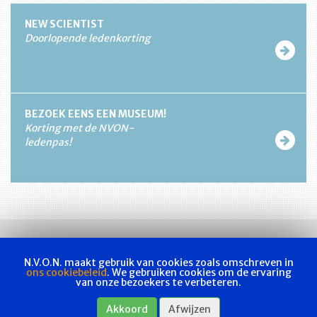
NEW SCIENTIST
Doorlopende ledenkorting
BEZOEK EENS EEN MUSEUM!
Korting met de NVON-
ledenpas!
N.V.O.N. maakt gebruik van cookies zoals omschreven in
ons cookiebeleid
. We gebruiken cookies om de ervaring
van onze bezoekers te verbeteren.
Vakvereniging
Actueel
Les & examen
Bladen
Contact
Akkoord
Afwijzen
Webshop
Privacyverklaring