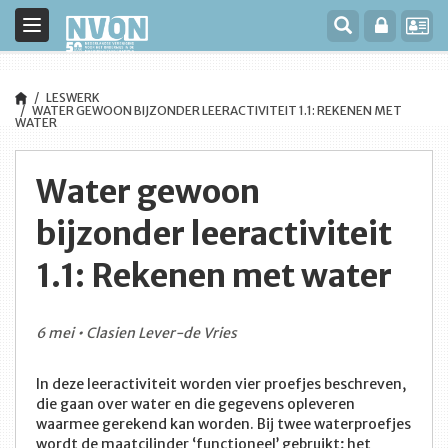
Toggle
navigation
LESWERK
WATER GEWOON BIJZONDER LEERACTIVITEIT 1.1: REKENEN MET
WATER
Water gewoon
bijzonder leeractiviteit
1.1: Rekenen met water
6 mei • Clasien Lever-de Vries
In deze leeractiviteit worden vier proefjes beschreven,
die gaan over water en die gegevens opleveren
waarmee gerekend kan worden. Bij twee waterproefjes
wordt de maatcilinder ‘functioneel’ gebruikt; het