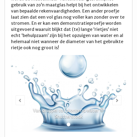
gebruik van zo’n maatglas helpt bij het ontwikkelen
van bepaalde rekenvaardigheden. Een ander proefje
laat zien dat een vol glas nog voller kan zonder over te
stromen. En er kan een demonstratieproefje worden
uitgevoerd waaruit blijkt dat (te) lange ‘rietjes’ niet
echt ‘behulpzaam’ zijn bij het opzuigen van water en al
helemaal niet wanneer de diameter van het gebruikte
rietje ook nog groot is!
Vorige
Volge
Van druppel tot plonzend water ©
Shutterstock