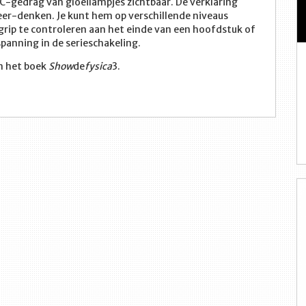
-gedrag van gloeilampjes zichtbaar. De verklaring
r-denken. Je kunt hem op verschillende niveaus
grip te controleren aan het einde van een hoofdstuk of
panning in de serieschakeling.
in het boek
Show
de
fysica
3.