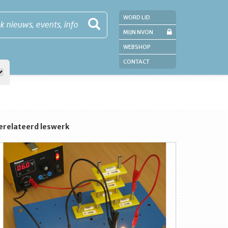
WORD LID
k nieuws, events, info
MIJN NVON
WEBSHOP
CONTACT
erelateerd leswerk