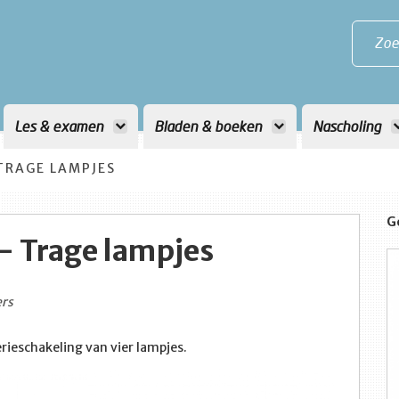
Zoe
Les & examen
Bladen & boeken
Nascholing
TRAGE LAMPJES
G
– Trage lampjes
ers
rieschakeling van vier lampjes.