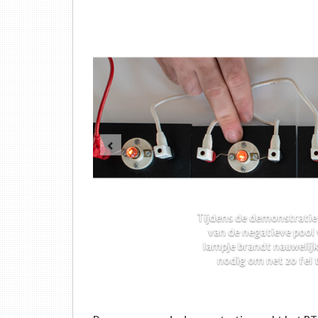
Vorige
Tijdens de demonstratie 
van de negatieve pool 
lampje brandt nauwelijk
nodig om net zo fel 