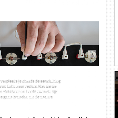
Volgende
verplaats je steeds de aansluiting
van links naar rechts. Het derde
s zichtbaar en heeft even de tijd
te gaan branden als de andere