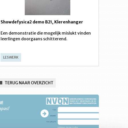
Showdefysica2 demo B21, Klerenhanger
Een demonstratie die mogelijk mislukt vinden
leerlingen doorgaans schitterend.
LESWERK
TERUG NAAR OVERZICHT
M!
npas!