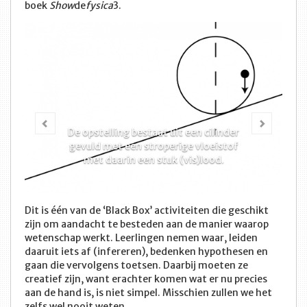
boek
Show
de
fysica
3.
Vorige
Volge
De opstelling bestaat uit een cilinder
gevuld met een stroperige vloeistof
met daarin een stuk (vis)lood.
Dit is één van de ‘Black Box’ activiteiten die geschikt
zijn om aandacht te besteden aan de manier waarop
wetenschap werkt. Leerlingen nemen waar, leiden
daaruit iets af (infereren), bedenken hypothesen en
gaan die vervolgens toetsen. Daarbij moeten ze
creatief zijn, want erachter komen wat er nu precies
aan de hand is, is niet simpel. Misschien zullen we het
zelfs wel nooit weten…