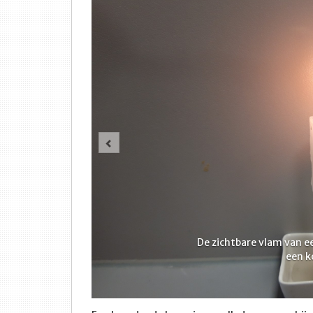
Vorige
De zichtbare vlam van ee
een k