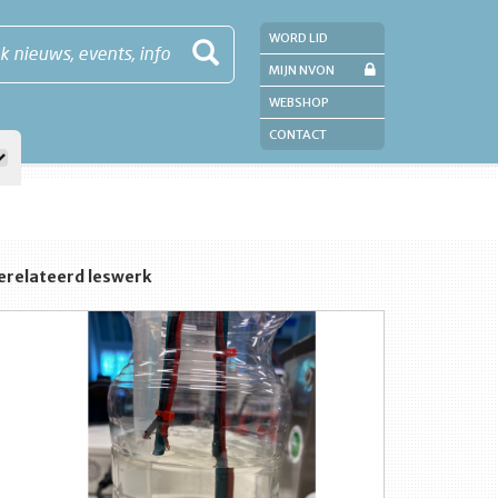
WORD LID
k nieuws, events, info
MIJN NVON
WEBSHOP
CONTACT
erelateerd leswerk