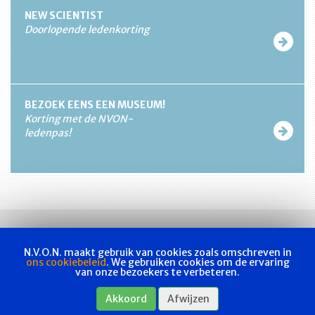
NEW SCIENTIST
Doorlopende ledenkorting
BEZOEK EENS EEN MUSEUM!
Korting met de NVON-
ledenpas!
N.V.O.N. maakt gebruik van cookies zoals omschreven in
ons cookiebeleid
. We gebruiken cookies om de ervaring
van onze bezoekers te verbeteren.
Vakvereniging
Actueel
Les & examen
Bladen
Contact
Akkoord
Afwijzen
Webshop
Privacyverklaring