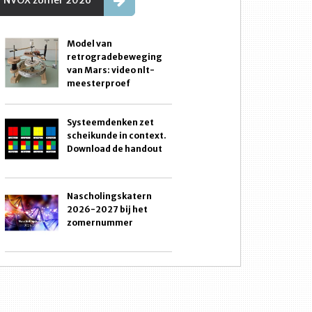
NVOX zomer 2026
Model van
retrogradebeweging
van Mars: video nlt-
meesterproef
Systeemdenken zet
scheikunde in context.
Download de handout
Nascholingskatern
2026-2027 bij het
zomernummer