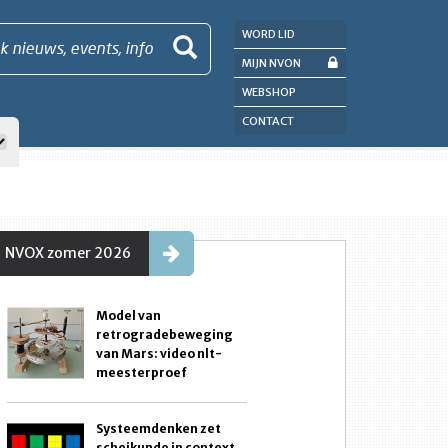
WORD LID
k nieuws, events, info
MIJN NVON
WEBSHOP
CONTACT
NVOX zomer 2026
Model van
retrogradebeweging
van Mars: video nlt-
meesterproef
Systeemdenken zet
scheikunde in context.