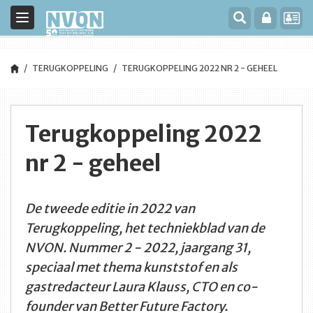
Toggle
navigation
TERUGKOPPELING
TERUGKOPPELING 2022 NR 2 - GEHEEL
Terugkoppeling 2022
nr 2 - geheel
De tweede editie in 2022 van
Terugkoppeling, het techniekblad van de
NVON. Nummer 2 - 2022, jaargang 31,
speciaal met thema kunststof en als
gastredacteur Laura Klauss, CTO en co-
founder van Better Future Factory.