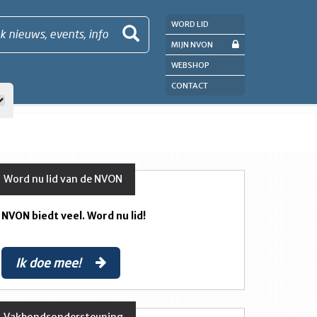
WORD LID
k nieuws, events, info
MIJN NVON
WEBSHOP
CONTACT
Word nu lid van de NVON
NVON biedt veel. Word nu lid!
Ik doe mee!