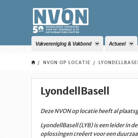
<title>NVON</title>
Vakvereniging & Vakbond
Actueel
NVON OP LOCATIE
LYONDELLBASE
LyondellBasell
Deze NVON op locatie heeft al plaat
LyondellBasell (LYB) is een leider in 
oplossingen creëert voor een duurza