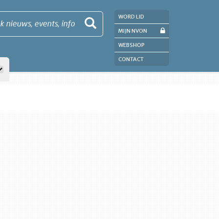
WORD LID
k nieuws, events, info
MIJN NVON
WEBSHOP
CONTACT