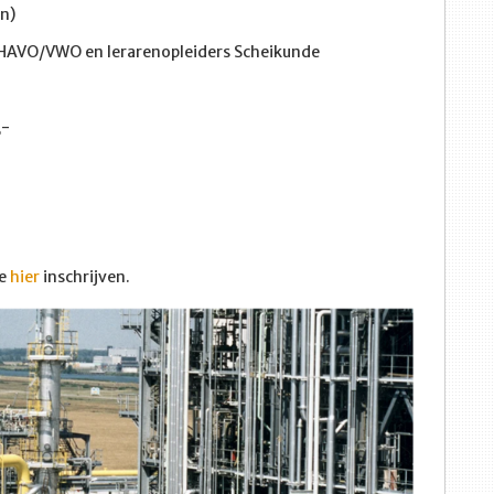
n)
HAVO/VWO en lerarenopleiders Scheikunde
,-
je
hier
inschrijven.