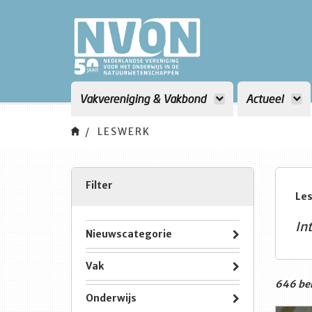
Vakvereniging & Vakbond
Actueel
LESWERK
Filter
Le
In
Nieuwscategorie
Vak
646 ber
Onderwijs