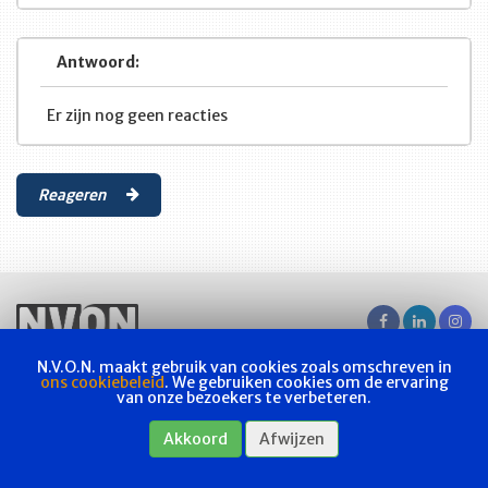
Antwoord:
Er zijn nog geen reacties
Reageren
N.V.O.N. maakt gebruik van cookies zoals omschreven in
Vakvereniging
Actueel
Les & examen
Bladen
Contact
ons cookiebeleid
. We gebruiken cookies om de ervaring
van onze bezoekers te verbeteren.
Webshop
Privacyverklaring
Akkoord
Afwijzen