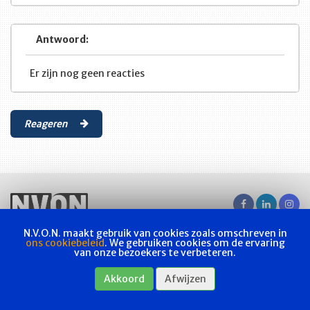
Antwoord:
Er zijn nog geen reacties
Reageren
N.V.O.N. maakt gebruik van cookies zoals omschreven in
Vakvereniging
Actueel
Les & examen
Bladen
Contact
ons cookiebeleid
. We gebruiken cookies om de ervaring
van onze bezoekers te verbeteren.
Webshop
Privacyverklaring
Akkoord
Afwijzen