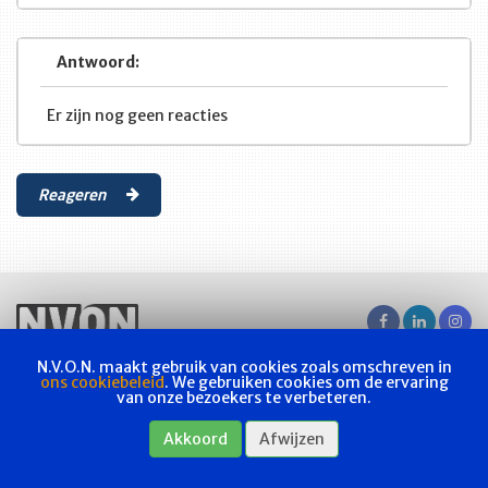
Antwoord:
Er zijn nog geen reacties
Reageren
N.V.O.N. maakt gebruik van cookies zoals omschreven in
Vakvereniging
Actueel
Les & examen
Bladen
Contact
ons cookiebeleid
. We gebruiken cookies om de ervaring
van onze bezoekers te verbeteren.
Webshop
Privacyverklaring
Akkoord
Afwijzen