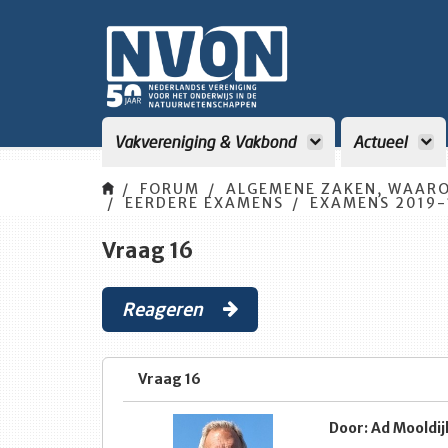
Vakvereniging & Vakbond
Actueel
FORUM
ALGEMENE ZAKEN, WAARO
EERDERE EXAMENS
EXAMENS 2019-1
Vraag 16
Reageren
Vraag 16
Door: Ad Mooldij