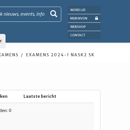
WORD LID
k nieuws, events, info
MIJN NVON
WEBSHOP
CONTACT
XAMENS
EXAMENS 2024-1 NASK2 SK
eken
Laatste bericht
en: 0