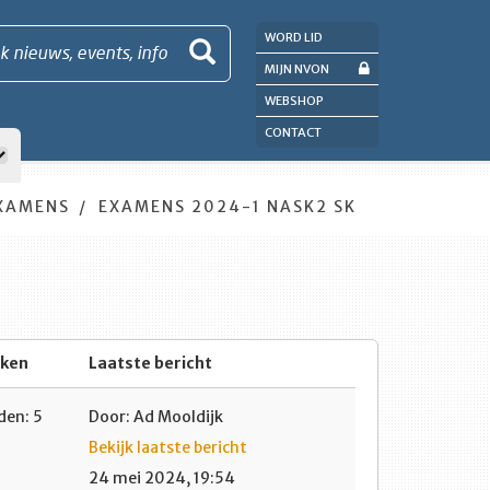
WORD LID
k nieuws, events, info
MIJN NVON
WEBSHOP
CONTACT
XAMENS
EXAMENS 2024-1 NASK2 SK
eken
Laatste bericht
en: 5
Door: Ad Mooldijk
Bekijk laatste bericht
24 mei 2024, 19:54