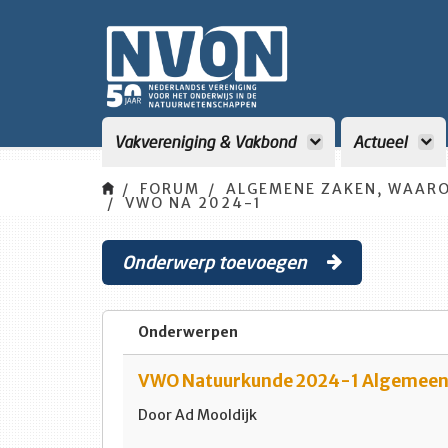
Vakvereniging & Vakbond
Actueel
FORUM
ALGEMENE ZAKEN, WAARO
VWO NA 2024-1
Onderwerp toevoegen
Onderwerpen
VWO Natuurkunde 2024-1 Algemee
Door Ad Mooldijk