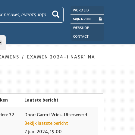
WORD LID
k nieuws, events, info
MIJN NVON
WEBSHOP
CONTACT
XAMENS
EXAMEN 2024-1 NASK1 NA
eken
Laatste bericht
en: 32
Door: Garmt Vries-Uiterweerd
Bekijk laatste bericht
7 juni 2024, 19:00