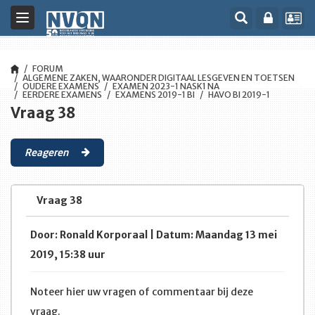
Toggle
navigation
FORUM
ALGEMENE ZAKEN, WAARONDER DIGITAAL LESGEVEN EN TOETSEN
OUDERE EXAMENS
EXAMEN 2023-1 NASK1 NA
EERDERE EXAMENS
EXAMENS 2019-1 BI
HAVO BI 2019-1
Vraag 38
Reageren
Vraag 38
Door: Ronald Korporaal | Datum: Maandag 13 mei
2019, 15:38 uur
Noteer hier uw vragen of commentaar bij deze
vraag.