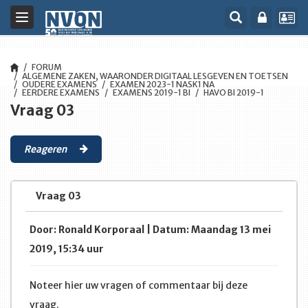
Toggle
navigation
FORUM
ALGEMENE ZAKEN, WAARONDER DIGITAAL LESGEVEN EN TOETSEN
OUDERE EXAMENS
EXAMEN 2023-1 NASK1 NA
EERDERE EXAMENS
EXAMENS 2019-1 BI
HAVO BI 2019-1
Vraag 03
Reageren
Vraag 03
Door: Ronald Korporaal | Datum: Maandag 13 mei
2019, 15:34 uur
Noteer hier uw vragen of commentaar bij deze
vraag.