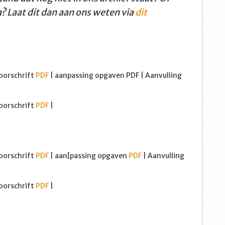
a? Laat dit dan aan ons weten via
dit
voorschrift
PDF
| aanpassing opgaven PDF | Aanvulling
voorschrift
PDF
|
oorschrift
PDF
| aan[passing opgaven
PDF
| Aanvulling
voorschrift
PDF
|