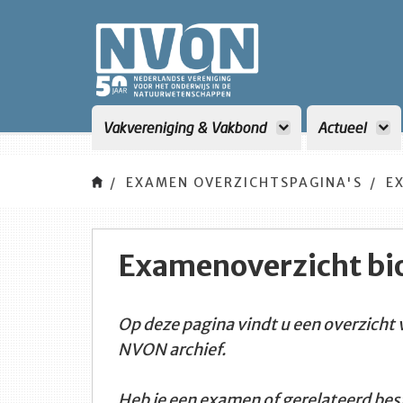
<title>NVON</title>
Vakvereniging & Vakbond
Actueel
EXAMEN OVERZICHTSPAGINA'S
E
Examenoverzicht bi
Op deze pagina vindt u een overzicht
NVON archief.
Heb je een examen of gerelateerd best