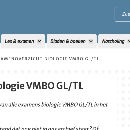
Zoe
Les & examen
Bladen & boeken
Nascholing
XAMENOVERZICHT BIOLOGIE VMBO GL/TL
ologie VMBO GL/TL
 van alle examens biologie VMBO GL/TL in het
and dat nog niet in ons archief staat? Of