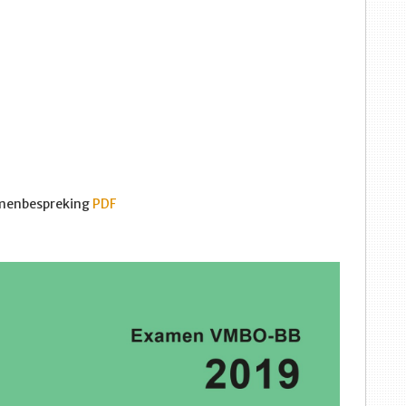
menbespreking
PDF