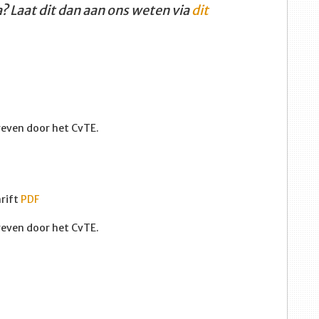
a? Laat dit dan aan ons weten via
dit
egeven door het CvTE.
hrift
PDF
egeven door het CvTE.