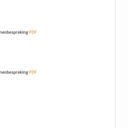
menbespreking
PDF
menbespreking
PDF