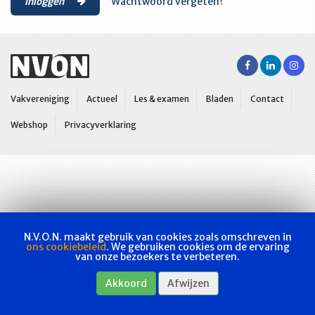
Inloggen
Wachtwoord vergeten?
Vakvereniging
Actueel
Les & examen
Bladen
Contact
Webshop
Privacyverklaring
N.V.O.N. maakt gebruik van cookies zoals omschreven in
ons cookiebeleid
. We gebruiken cookies om de ervaring
van onze bezoekers te verbeteren.
Akkoord
Afwijzen