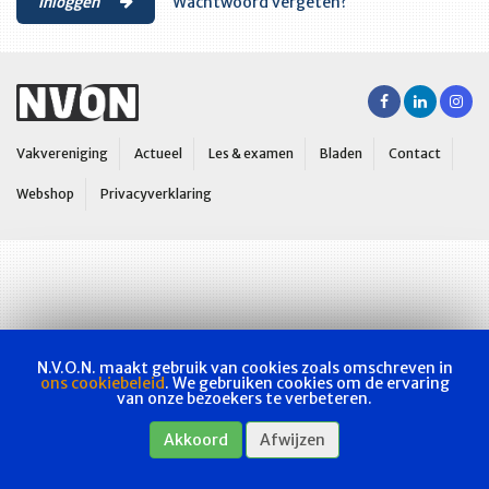
Inloggen
Wachtwoord vergeten?
Vakvereniging
Actueel
Les & examen
Bladen
Contact
Webshop
Privacyverklaring
N.V.O.N. maakt gebruik van cookies zoals omschreven in
ons cookiebeleid
. We gebruiken cookies om de ervaring
van onze bezoekers te verbeteren.
Akkoord
Afwijzen