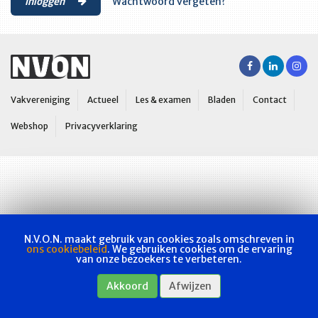
Inloggen
Wachtwoord vergeten?
Vakvereniging
Actueel
Les & examen
Bladen
Contact
Webshop
Privacyverklaring
N.V.O.N. maakt gebruik van cookies zoals omschreven in
ons cookiebeleid
. We gebruiken cookies om de ervaring
van onze bezoekers te verbeteren.
Akkoord
Afwijzen