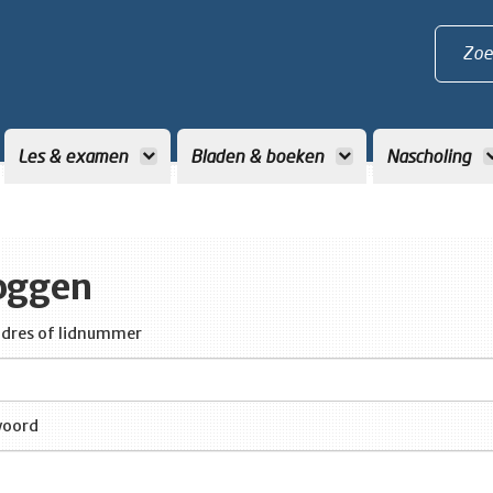
Zoe
Les & examen
Bladen & boeken
Nascholing
oggen
dres of lidnummer
oord