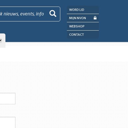
WORD LID
k nieuws, events, info
MIJN NVON
WEBSHOP
CONTACT