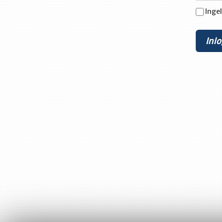
Ingel
Inl