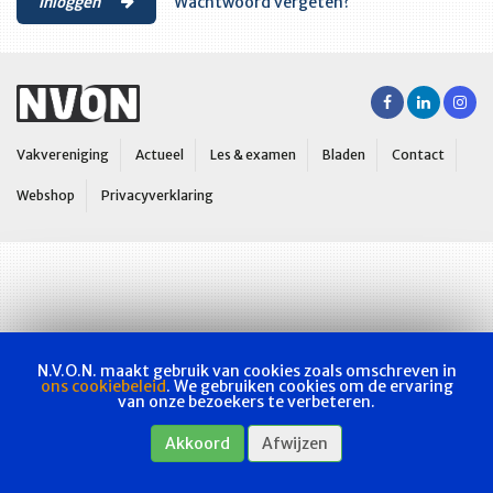
Inloggen
Wachtwoord vergeten?
Vakvereniging
Actueel
Les & examen
Bladen
Contact
Webshop
Privacyverklaring
N.V.O.N. maakt gebruik van cookies zoals omschreven in
ons cookiebeleid
. We gebruiken cookies om de ervaring
van onze bezoekers te verbeteren.
Akkoord
Afwijzen