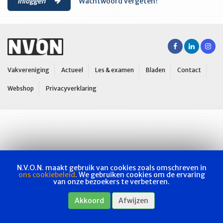
Inloggen
Wachtwoord vergeten?
Vakvereniging
Actueel
Les & examen
Bladen
Contact
Webshop
Privacyverklaring
N.V.O.N. maakt gebruik van cookies zoals omschreven in
ons cookiebeleid
. We gebruiken cookies om de ervaring
van onze bezoekers te verbeteren.
Akkoord
Afwijzen