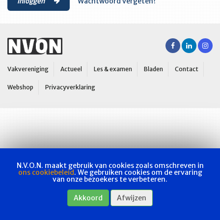
Inloggen
Wachtwoord vergeten?
Vakvereniging
Actueel
Les & examen
Bladen
Contact
Webshop
Privacyverklaring
N.V.O.N. maakt gebruik van cookies zoals omschreven in
ons cookiebeleid
. We gebruiken cookies om de ervaring
van onze bezoekers te verbeteren.
Akkoord
Afwijzen