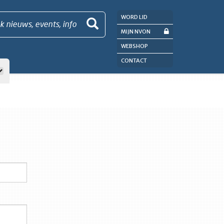
WORD LID
k nieuws, events, info
MIJN NVON
WEBSHOP
CONTACT