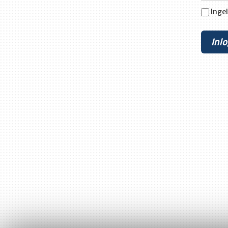
Ingel
Inl