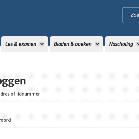
Zoe
Les & examen
Bladen & boeken
Nascholing
oggen
dres of lidnummer
oord