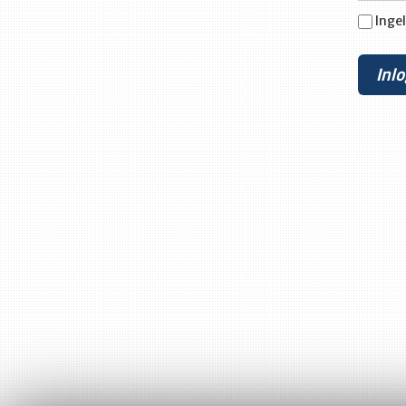
Ingel
Inl