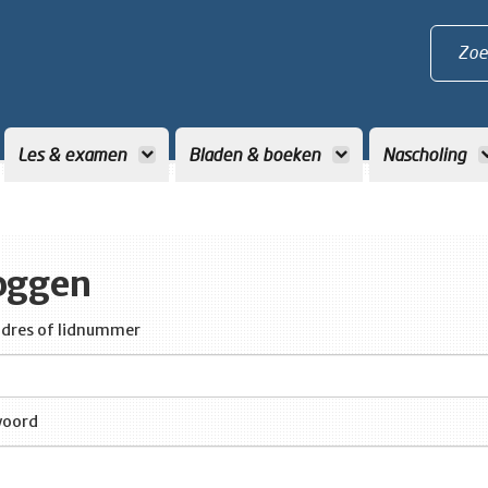
Zoe
Les & examen
Bladen & boeken
Nascholing
oggen
dres of lidnummer
oord