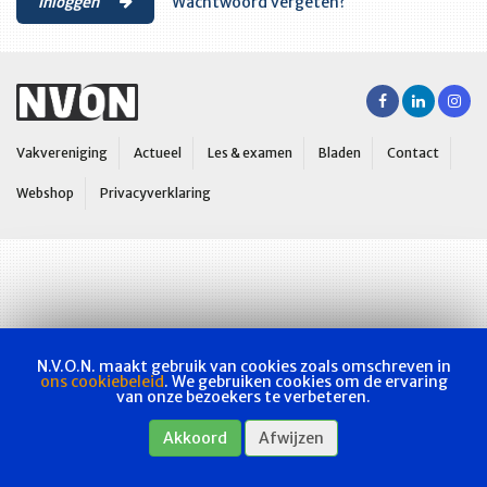
Inloggen
Wachtwoord vergeten?
Vakvereniging
Actueel
Les & examen
Bladen
Contact
Webshop
Privacyverklaring
N.V.O.N. maakt gebruik van cookies zoals omschreven in
ons cookiebeleid
. We gebruiken cookies om de ervaring
van onze bezoekers te verbeteren.
Akkoord
Afwijzen