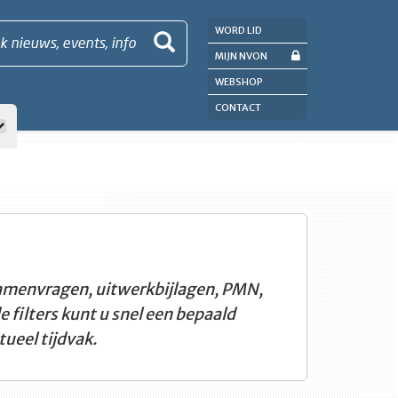
WORD LID
k nieuws, events, info
MIJN NVON
WEBSHOP
CONTACT
amenvragen, uitwerkbijlagen, PMN,
filters kunt u snel een bepaald
ueel tijdvak.