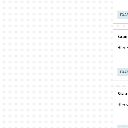
EXA
Exam
Hier 
EXA
Staa
Hier 