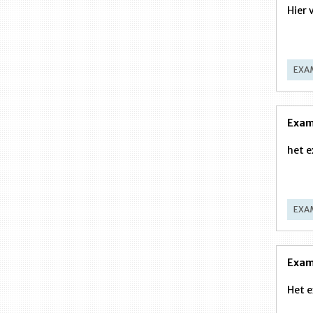
Hier 
EXA
Exam
het e
EXA
Exam
Het e