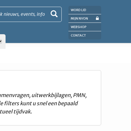
WORD LID
k nieuws, events, info
MIJN NVON
WEBSHOP
CONTACT
amenvragen, uitwerkbijlagen, PMN,
filters kunt u snel een bepaald
ueel tijdvak.