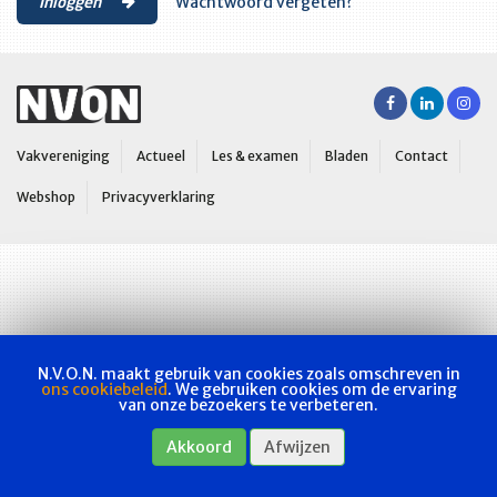
Inloggen
Wachtwoord vergeten?
Vakvereniging
Actueel
Les & examen
Bladen
Contact
Webshop
Privacyverklaring
N.V.O.N. maakt gebruik van cookies zoals omschreven in
ons cookiebeleid
. We gebruiken cookies om de ervaring
van onze bezoekers te verbeteren.
Akkoord
Afwijzen