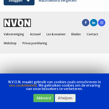
Inloggen
Wachtwoord vergeten?
Vakvereniging
Actueel
Les & examen
Bladen
Contact
Webshop
Privacyverklaring
N.V.O.N. maakt gebruik van cookies zoals omschreven in
ons cookiebeleid
. We gebruiken cookies om de ervaring
van onze bezoekers te verbeteren.
Akkoord
Afwijzen