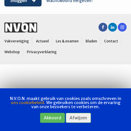
Inloggen
Wachtwoord vergeten?
Vakvereniging
Actueel
Les & examen
Bladen
Contact
Webshop
Privacyverklaring
N.V.O.N. maakt gebruik van cookies zoals omschreven in
ons cookiebeleid
. We gebruiken cookies om de ervaring
van onze bezoekers te verbeteren.
Akkoord
Afwijzen