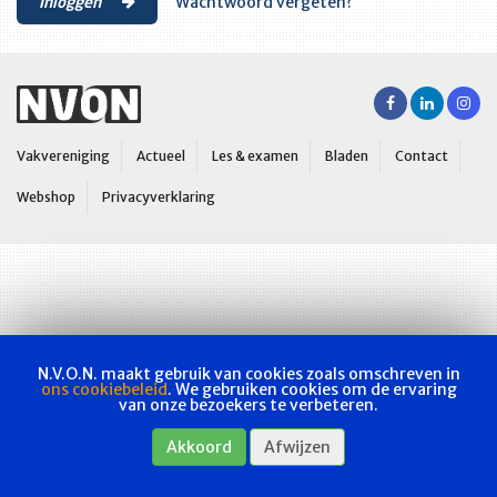
Inloggen
Wachtwoord vergeten?
Vakvereniging
Actueel
Les & examen
Bladen
Contact
Webshop
Privacyverklaring
N.V.O.N. maakt gebruik van cookies zoals omschreven in
ons cookiebeleid
. We gebruiken cookies om de ervaring
van onze bezoekers te verbeteren.
Akkoord
Afwijzen